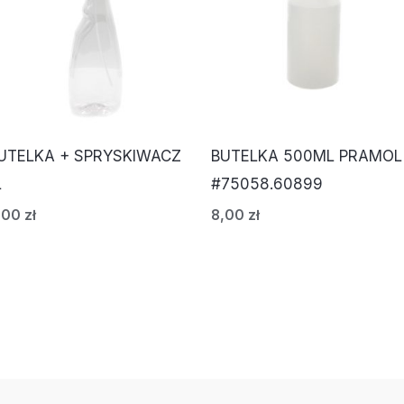
UTELKA + SPRYSKIWACZ
BUTELKA 500ML PRAMOL
L
#75058.60899
,00
zł
8,00
zł