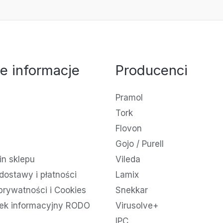
e informacje
Producenci
Pramol
Tork
Flovon
Gojo / Purell
n sklepu
Vileda
dostawy i płatności
Lamix
 prywatności i Cookies
Snekkar
ek informacyjny RODO
Virusolve+
IPC