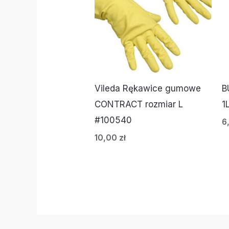
Vileda Rękawice gumowe
B
CONTRACT rozmiar L
1
#100540
6
10,00
zł