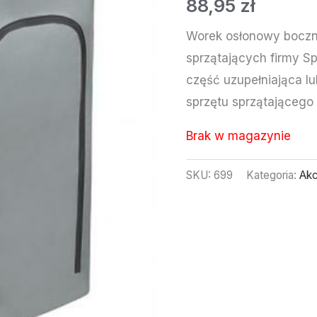
88,95
zł
Worek osłonowy boczn
sprzątających firmy Sp
część uzupełniająca l
sprzętu sprzątającego 
Brak w magazynie
SKU:
699
Kategoria:
Akc