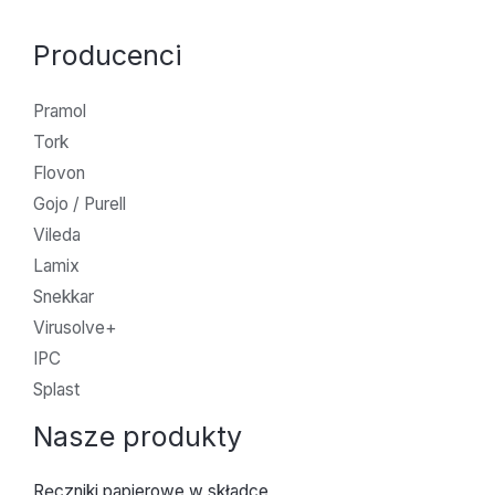
Producenci
Pramol
Tork
Flovon
Gojo / Purell
Vileda
Lamix
Snekkar
Virusolve+
IPC
Splast
Nasze produkty
Ręczniki papierowe w składce