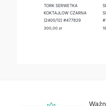
TORK SERWETKA
S
KOKTAJLOW CZARNA
S
(2400/12) #477829
#
300,00
zł
1
Ważn