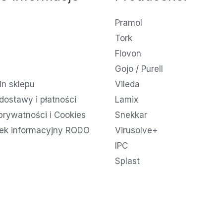
Pramol
Tork
Flovon
Gojo / Purell
n sklepu
Vileda
dostawy i płatności
Lamix
 prywatności i Cookies
Snekkar
ek informacyjny RODO
Virusolve+
IPC
Splast