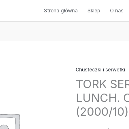
Strona główna
Sklep
O nas
Chusteczki i serwetki
ilość
TORK SE
TORK
SERWETKA
LUNCH. 
LUNCH.
C.ZIELONA
(2000/10
(2000/10)
#477214