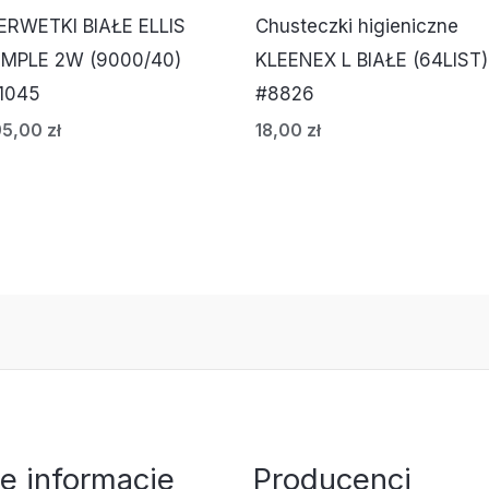
ERWETKI BIAŁE ELLIS
Chusteczki higieniczne
IMPLE 2W (9000/40)
KLEENEX L BIAŁE (64LIST)
1045
#8826
95,00
zł
18,00
zł
e informacje
Producenci