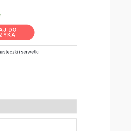
e
AJ DO
ZYKA
usteczki i serwetki