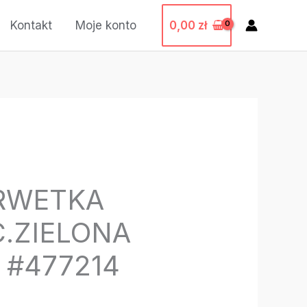
0,00
zł
Kontakt
Moje konto
RWETKA
C.ZIELONA
) #477214