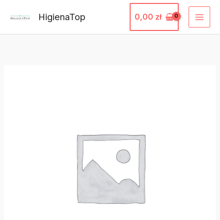
Przejdź
HigienaTop
0,00
zł
do
treści