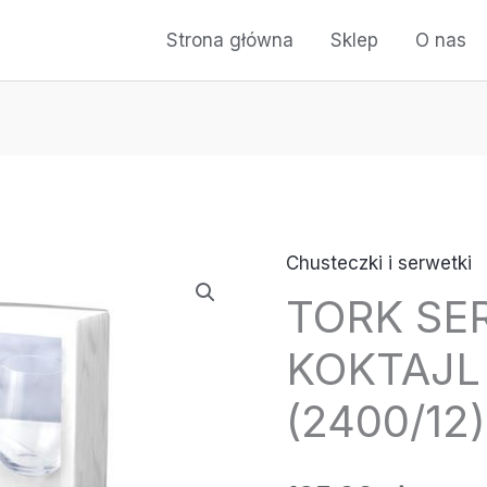
Strona główna
Sklep
O nas
Chusteczki i serwetki
ilość
TORK SE
TORK
SERWETKA
KOKTAJL
KOKTAJL
BIAŁA
(2400/12
(2400/12)
#477534