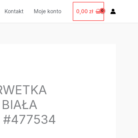
0,00
zł
Kontakt
Moje konto
RWETKA
 BIAŁA
) #477534