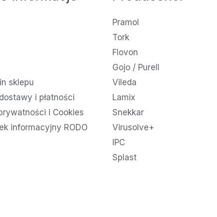
Pramol
Tork
Flovon
Gojo / Purell
n sklepu
Vileda
dostawy i płatności
Lamix
 prywatności i Cookies
Snekkar
ek informacyjny RODO
Virusolve+
IPC
Splast