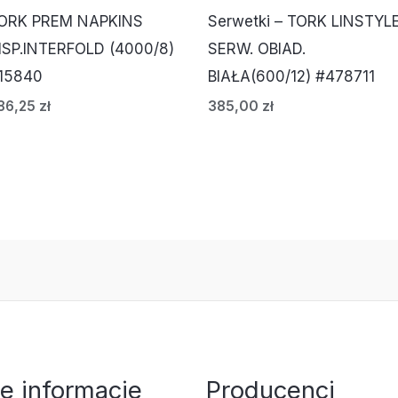
ORK PREM NAPKINS
Serwetki – TORK LINSTYL
ISP.INTERFOLD (4000/8)
SERW. OBIAD.
15840
BIAŁA(600/12) #478711
86,25
zł
385,00
zł
e informacje
Producenci