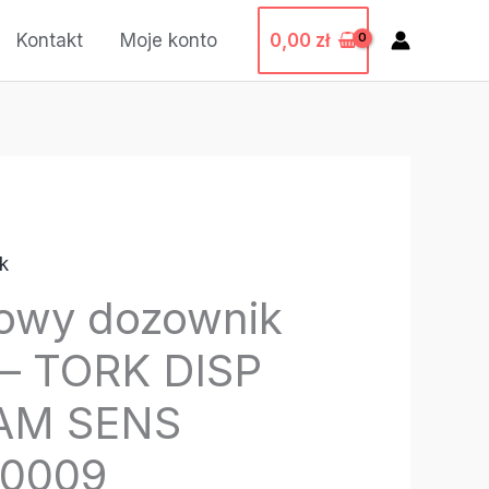
0,00
zł
Kontakt
Moje konto
k
owy dozownik
 – TORK DISP
AM SENS
60009