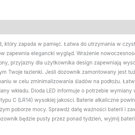
 który zapada w pamięć. Łatwa do utrzymania w czyst
ów zapewnia elegancki wygląd. Wrażenie nowoczesności
ny, przyjazny dla użytkownika design zapewniają wysok
 Twoje łazienki. Jeśli dozownik zamontowany jest tuż
paniu w celu zminimalizowania śladów na podłożu. Łatw
iany wkładu. Dioda LED informuje o potrzebie wymian
h typu C (LR14) wysokiej jakości. Baterie alkaliczne po
żym poborze mocy. Sprawdź datę ważności baterii i za
dozownik będzie pusty przez ponad tydzień, wyjmij bate