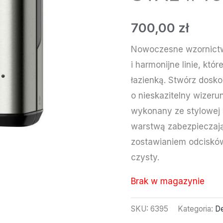
700,00
zł
Nowoczesne wzornictw
i harmonijne linie, któ
łazienką. Stwórz dosko
o nieskazitelny wizeru
wykonany ze stylowej s
warstwą zabezpieczaj
zostawianiem odcisków
czysty.
Brak w magazynie
SKU:
6395
Kategoria:
De