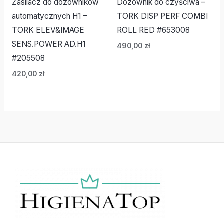
Zasilacz do dozowników
Dozownik do czyściwa –
automatycznych H1 –
TORK DISP PERF COMBI
TORK ELEV&IMAGE
ROLL RED #653008
SENS.POWER AD.H1
490,00
zł
#205508
420,00
zł