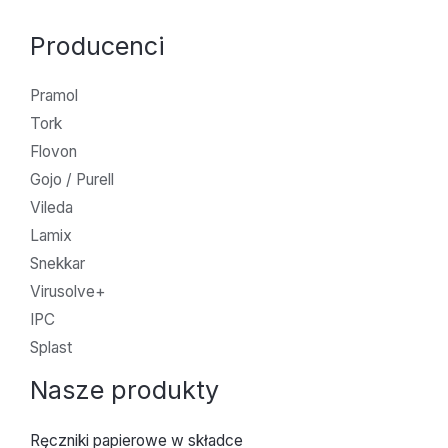
Producenci
Pramol
Tork
Flovon
Gojo / Purell
Vileda
Lamix
Snekkar
Virusolve+
IPC
Splast
Nasze produkty
Ręczniki papierowe w składce