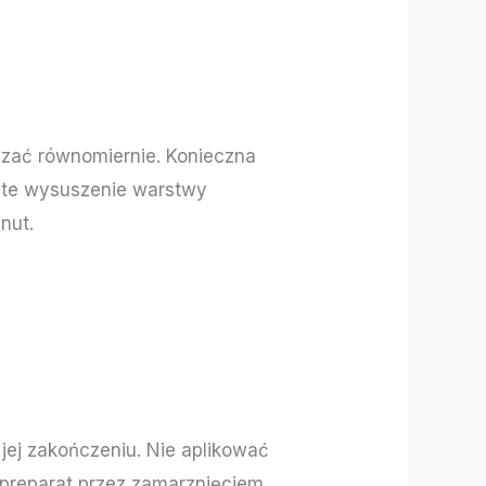
dzać równomiernie. Konieczna
wite wysuszenie warstwy
nut.
 jej zakończeniu. Nie aplikować
 preparat przez zamarznięciem.