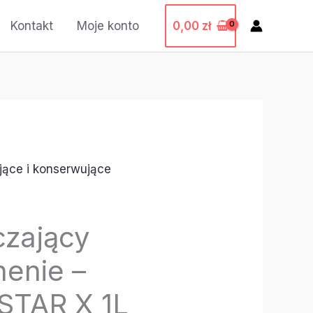
0,00
zł
Kontakt
Moje konto
jące i konserwujące
czający
enie –
TAR X 1L