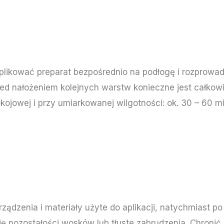
plikować preparat bezpośrednio na podłogę i rozprowa
Przed nałożeniem kolejnych warstw konieczne jest całko
kojowej i przy umiarkowanej wilgotności: ok. 30 – 60 mi
ądzenia i materiały użyte do aplikacji, natychmiast po
się pozostałości wosków lub tłuste zabrudzenia. Chronić