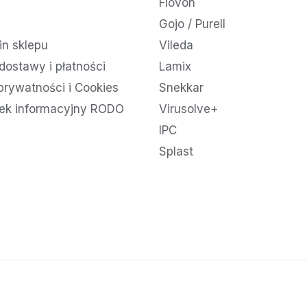
Flovon
Gojo / Purell
n sklepu
Vileda
dostawy i płatności
Lamix
 prywatności i Cookies
Snekkar
ek informacyjny RODO
Virusolve+
IPC
Splast