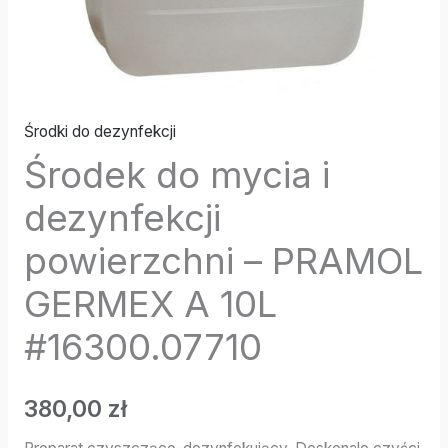
10L
#16300.07710
Środki do dezynfekcji
Środek do mycia i
dezynfekcji
powierzchni – PRAMOL
GERMEX A 10L
#16300.07710
380,00
zł