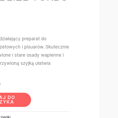
 działający preparat do
ozetowych i pisuarów. Skutecznie
one i stare osady wapienne i
rzywioną szyjką ułatwia
e
AJ DO
ZYKA
zienki