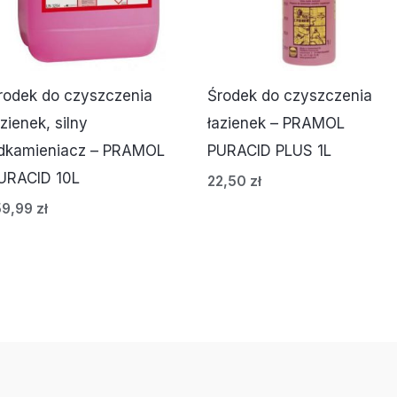
rodek do czyszczenia
Środek do czyszczenia
azienek, silny
łazienek – PRAMOL
dkamieniacz – PRAMOL
PURACID PLUS 1L
URACID 10L
22,50
zł
59,99
zł