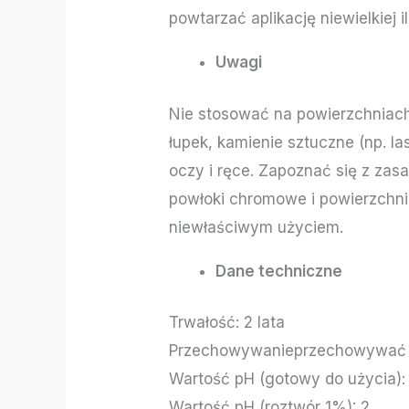
powtarzać aplikację niewielkiej 
Uwagi
Nie stosować na powierzchniach 
łupek, kamienie sztuczne (np. l
oczy i ręce. Zapoznać się z za
powłoki chromowe i powierzchn
niewłaściwym użyciem.
Dane techniczne
Trwałość: 2 lata
Przechowywanieprzechowywać z
Wartość pH (gotowy do użycia):
Wartość pH (roztwór 1%): 2