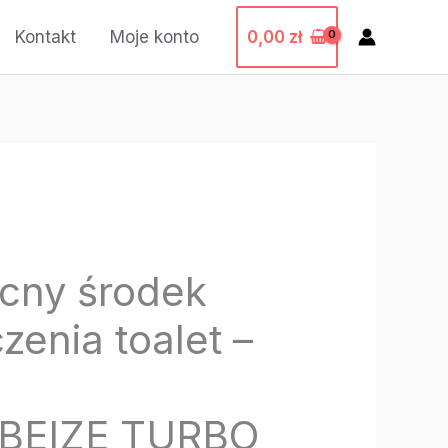
0,00
zł
Kontakt
Moje konto
cny środek
zenia toalet –
BEIZE TURBO