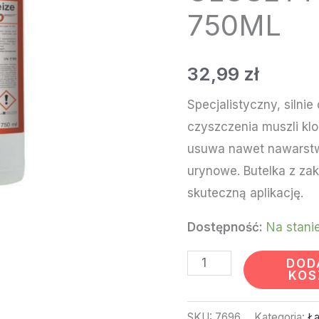
-
750ML
PRAMOL
CLOSETTBEIZE
32,99
zł
TURBO
750ML
Specjalistyczny, silnie
czyszczenia muszli kl
usuwa nawet nawarstwi
urynowe. Butelka z zak
skuteczną aplikację.
Dostępność:
Na stani
DOD
KOS
SKU:
7696
Kategoria:
Ła