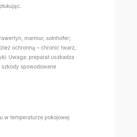
płukując.
trawertyn, marmur, solnhofer;
dzież ochronną – chronić twarz,
yki. Uwaga: preparat uszkadza
 za szkody spowodowane
 w temperaturze pokojowej