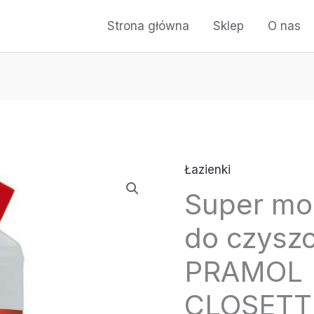
Strona główna
Sklep
O nas
Łazienki
ilość
Super mo
Super
mocny
do czyszc
środek
do
PRAMOL
czyszczenia
CLOSETT
toalet