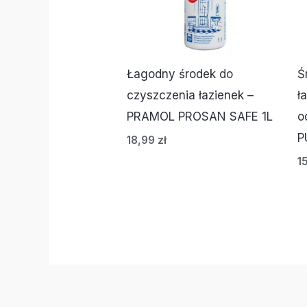
Łagodny środek do
Ś
czyszczenia łazienek –
ł
PRAMOL PROSAN SAFE 1L
o
P
18,99
zł
1