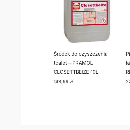
Środek do czyszczenia
P
toalet – PRAMOL
ł
CLOSETTBEIZE 10L
R
148,99
zł
2