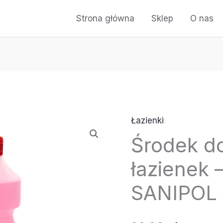
Strona główna
Sklep
O nas
Łazienki
ilość
Środek d
Środek
do
łazienek
czyszczenia
łazienek
SANIPOL 
-
PRAMOL