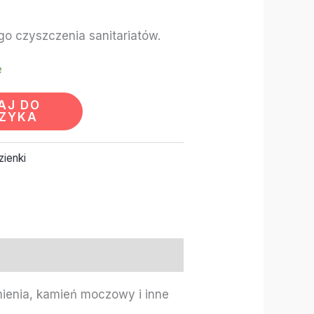
go czyszczenia sanitariatów.
e
AJ DO
ZYKA
zienki
ienia, kamień moczowy i inne