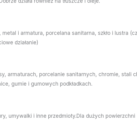
Dobrze działa również na tłuszcze i oleje.
a
metal i armatura, porcelana sanitarna, szkło i lustra (c
iowe działanie)
y, armaturach, porcelanie sanitarnych, chromie, stali
ice, gumie i gumowych podkładkach.
y, umywalki i inne przedmioty.Dla dużych powierzchni 