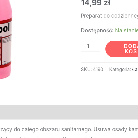
14,99
zł
SANIPOL
1L
Preparat do codzienne
Dostępność:
Na stani
DOD
KOS
SKU:
4190
Kategoria:
Ła
zący do całego obszaru sanitarnego. Usuwa osady kam