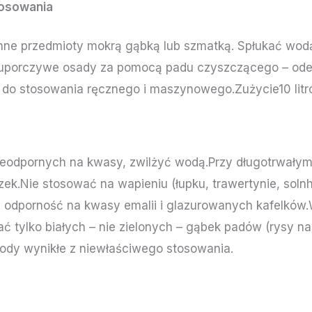
osowania
inne przedmioty mokrą gąbką lub szmatką. Spłukać wod
uporczywe osady za pomocą padu czyszczącego – odes
 do stosowania ręcznego i maszynowego.Zużycie10 litr
ieodpornych na kwasy, zwilżyć wodą.Przy długotrwały
ek.Nie stosować na wapieniu (łupku, trawertynie, soln
ć odporność na kwasy emalii i glazurowanych kafelków
ć tylko białych – nie zielonych – gąbek padów (rysy n
kody wynikłe z niewłaściwego stosowania.