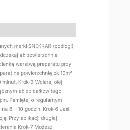
anych marki SNEKKAR (podłogi)
dczekaj aż powierzchnia
 cienką warstwę preparatu przy
eparat na powierzchnię ok 10m²
 minut. Krok-3 Wcieraj olej
ęcznym aż do całkowitego
rpm. Pamiętaj o regularnym
a 8 – 10 godzin. Krok-6 Jeśli
ę. Przy aplikacji drugiej
cierania Krok-7 Możesz