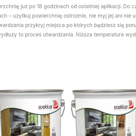
chnię już po 18 godzinach od ostatniej aplikacji. Do 
iach – użytkuj powierchnię ostrożnie, nie myj jej ani nie
ardzania przykryj miejsca po których będziesz się porus
wydłuży to proces utwardzania. Niższa temperatura wyd