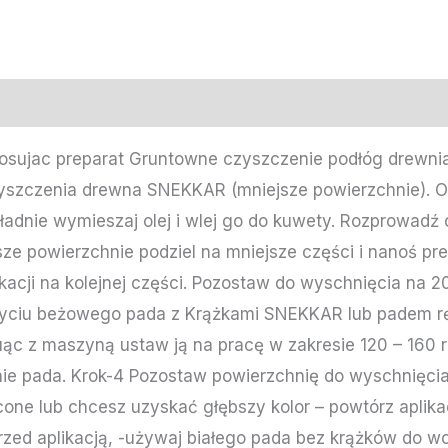
tosujac preparat Gruntowne czyszczenie podłóg drewni
yszczenia drewna SNEKKAR (mniejsze powierzchnie). O
ładnie wymieszaj olej i wlej go do kuwety. Rozprowadź
ze powierzchnie podziel na mniejsze części i nanoś pr
kacji na kolejnej części. Pozostaw do wyschnięcia na 20
yciu beżowego pada z Krążkami SNEKKAR lub padem r
juąc z maszyną ustaw ją na pracę w zakresie 120 – 160 
e pada. Krok-4 Pozostaw powierzchnię do wyschnięcia n
one lub chcesz uzyskać głębszy kolor – powtórz aplikacj
rzed aplikacją, -używaj białego pada bez krążków do w