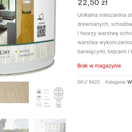
22,50
zł
Unikalna mieszanina o
drewnianych, schodów
i tworzy warstwę ochr
warstwa wykończeniow
barwiącymi, bejcami i
Brak w magazynie
SKU:
8423
Kategoria:
W