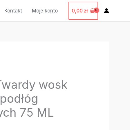
0,00
zł
Kontakt
Moje konto
Twardy wosk
 podłóg
ych 75 ML