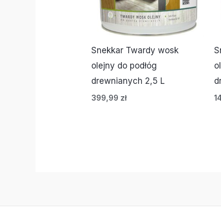
Snekkar Twardy wosk
S
olejny do podłóg
o
drewnianych 2,5 L
d
399,99
zł
1