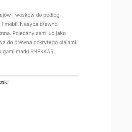
lejów i wosków do podłóg
 i mebli. Nasyca drewno
onną. Polecany sam lub jako
a do drewna pokrytego olejami
 ługami marki SNEKKAR.
oski