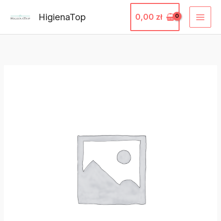
Przejdź
HigienaTop
0,00
zł
do
treści
ilość
SNEKKAR
PAD
BIAŁY
152MM