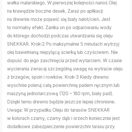
wałka malarskiego. W pierwszej kolejności nanoś Olej
na krawędzie boczne desek. Zaraz po aplikacji
na drewnie może pojawić się biały nalot/cień. Jest
to normalny efekt. Zanika on po odparowaniu wody
do którego dochodzi podczas utwardzania się oleju
SNEKKAR. Krok-2 Po maksymalnie 5 minutach wytrzyj
olej bawełnianą niepylącą ścierką lub czyściwem. Nie
dopuść do jego zaschnięcia przed wytarciem. W czasie
wycierania zwracaj szczególną uwagę na wytracie oleju
z brzegów, spoin i rowków. Krok-3 Kiedy drewno
wyschnie poleruj całą powierchnię padem ręcznym lub
maszyną jednotarczową (120 – 160 rpm, biały pad).
Dzięki temu drewno będzie jeszcze lepiej chronione.
Uwaga: W przypadku Oleju do tarasów SNEKKAR
w kolorach czarny, czarny dąb i orzech koniecznie jest
dodatkowe zabezpieczenie powierzchni tarasu przy