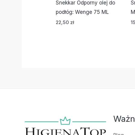
Snekkar Odporny olej do
S
podłóg: Wenge 75 ML
M
22,50
zł
1
Ważn