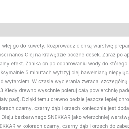
 i wlej go do kuwety. Rozprowadź cienką warstwę prepa
ości nanoś Olej na krawędzie boczne desek. Zaraz po ap
ormalny efekt. Zanika on po odparowaniu wody do któreg
ksymalnie 5 minutach wytrzyj olej bawełnianą niepyląc
ed wytarciem. W czasie wycierania zwracaj szczególną
k-3 Kiedy drewno wyschnie poleruj całą powierchnię p
iały pad). Dzięki temu drewno będzie jeszcze lepiej ch
orach czarny, czarny dąb i orzech koniecznie jest dod
 Oleju bezbarwnego SNEKKAR jako wierzchniej warstwy 
EKKAR w kolorach czarny, czarny dąb i orzech do zabe