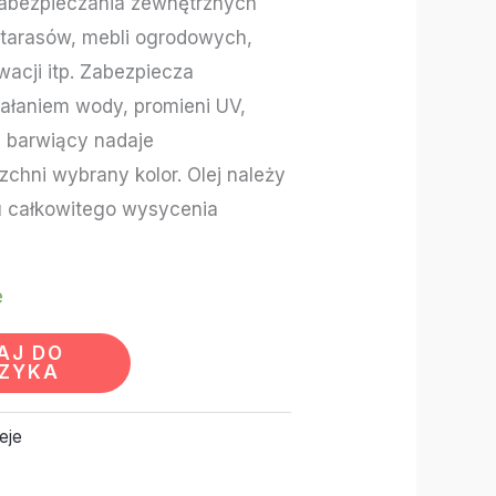
zabezpieczania zewnętrznych
 tarasów, mebli ogrodowych,
acji itp. Zabezpiecza
iałaniem wody, promieni UV,
ej barwiący nadaje
chni wybrany kolor. Olej należy
 całkowitego wysycenia
e
AJ DO
ZYKA
eje