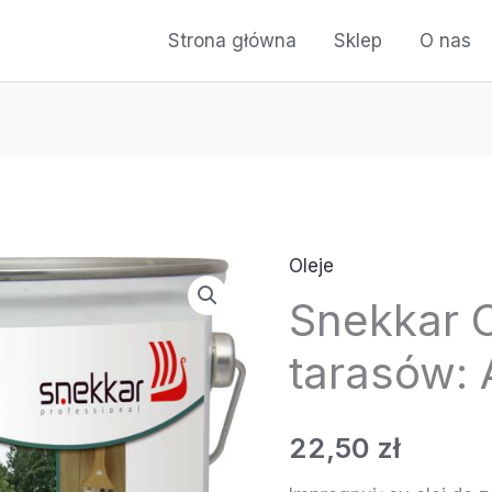
Strona główna
Sklep
O nas
Oleje
ilość
Snekkar O
Snekkar
Olej
tarasów: 
do
tarasów:
22,50
zł
Akacja
75