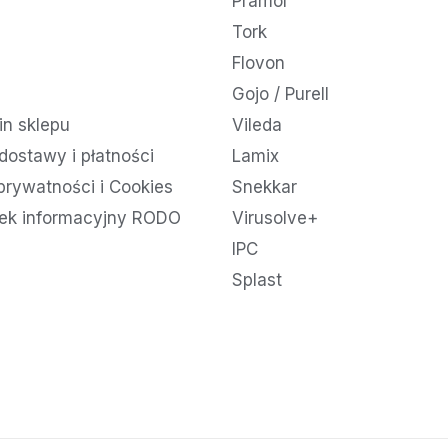
Pramol
Tork
Flovon
Gojo / Purell
n sklepu
Vileda
dostawy i płatności
Lamix
 prywatności i Cookies
Snekkar
ek informacyjny RODO
Virusolve+
IPC
Splast