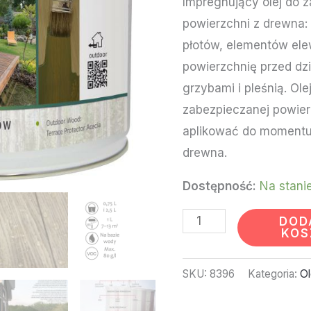
Impregnujący olej do 
ML
powierzchni z drewna:
płotów, elementów elew
powierzchnię przed dz
grzybami i pleśnią. Ol
zabezpieczanej powierz
aplikować do momentu
drewna.
Dostępność:
Na stani
DOD
KOS
SKU:
8396
Kategoria:
Ol