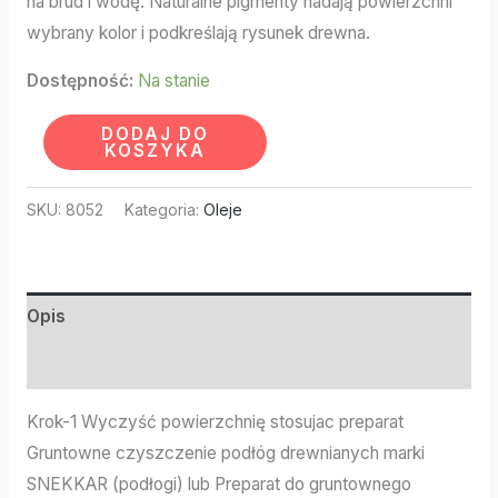
na brud i wodę. Naturalne pigmenty nadają powierzchni
wybrany kolor i podkreślają rysunek drewna.
Dostępność:
Na stanie
DODAJ DO
KOSZYKA
SKU:
8052
Kategoria:
Oleje
Opis
Informacje dodatkowe
Krok-1 Wyczyść powierzchnię stosujac preparat
Gruntowne czyszczenie podłóg drewnianych marki
SNEKKAR (podłogi) lub Preparat do gruntownego