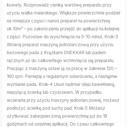
kuwety. Rozprowadź cienką warstwę preparatu przy
użyciu wałka malarskiego. Większe powierzchnie podziel
na mniejsze części i nanoś preparat na powierzchnię
ok 10m² – po zakończeniu przejdź do aplikacji na kolejnej
części. Pozostaw do wyschnięcia na 5-10 minut. Krok-3
Wcieraj preparat maszyną jednotarczową przy użyciu
beżowego pada z Krążkami SNEKKAR lub padem
ręcznym aż do całkowitego wchłonięcia się preparatu.
Pracjuąc z maszyną ustaw ją na pracę w zakresie 120 –
160 rpm. Pamiętaj o regularnym odwróceniu, a następnie
wymianie pada. Krok-4 Usuń nadmiar oleju bawełnianą,
niepylącą ścierką lub czyściwem. W przypadku
wcierania przy użyciu maszyny jednotarczowej, możesz
podłożyć ścierkę pod suchy pad. Krok-5 Możesz
użytkować zabezpieczoną powierzchnię już po 18
godzinach od ostatniej aplikacji. Do czasu całkowitego