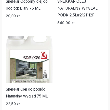
Snekkar Odporny olej do
SNEKKAR OLEJ
podłóg: Biały 75 ML
NATURALNY WYGLĄD
PODK.2,5L#2121112P
20,00
zł
549,99
zł
Snekkar Olej do podłóg:
Naturalny wygląd 75 ML
22,50
zł