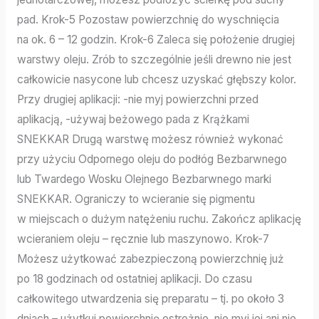
pad. Krok-5 Pozostaw powierzchnię do wyschnięcia
na ok. 6 – 12 godzin. Krok-6 Zaleca się położenie drugiej
warstwy oleju. Zrób to szczególnie jeśli drewno nie jest
całkowicie nasycone lub chcesz uzyskać głębszy kolor.
Przy drugiej aplikacji: -nie myj powierzchni przed
aplikacją, -używaj beżowego pada z Krążkami
SNEKKAR Drugą warstwę możesz również wykonać
przy użyciu Odpornego oleju do podłóg Bezbarwnego
lub Twardego Wosku Olejnego Bezbarwnego marki
SNEKKAR. Ograniczy to wcieranie się pigmentu
w miejscach o dużym natężeniu ruchu. Zakończ aplikację
wcieraniem oleju – ręcznie lub maszynowo. Krok-7
Możesz użytkować zabezpieczoną powierzchnię już
po 18 godzinach od ostatniej aplikacji. Do czasu
całkowitego utwardzenia się preparatu – tj. po około 3
dniach – użytkuj powierchnię ostrożnie, nie myj jej ani nie