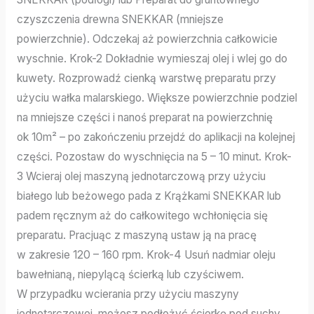
czyszczenia drewna SNEKKAR (mniejsze
powierzchnie). Odczekaj aż powierzchnia całkowicie
wyschnie. Krok-2 Dokładnie wymieszaj olej i wlej go do
kuwety. Rozprowadź cienką warstwę preparatu przy
użyciu wałka malarskiego. Większe powierzchnie podziel
na mniejsze części i nanoś preparat na powierzchnię
ok 10m² – po zakończeniu przejdź do aplikacji na kolejnej
części. Pozostaw do wyschnięcia na 5 – 10 minut. Krok-
3 Wcieraj olej maszyną jednotarczową przy użyciu
białego lub beżowego pada z Krążkami SNEKKAR lub
padem ręcznym aż do całkowitego wchłonięcia się
preparatu. Pracjuąc z maszyną ustaw ją na pracę
w zakresie 120 – 160 rpm. Krok-4 Usuń nadmiar oleju
bawełnianą, niepylącą ścierką lub czyściwem.
W przypadku wcierania przy użyciu maszyny
jednotarczowej, możesz podłożyć ścierkę pod suchy