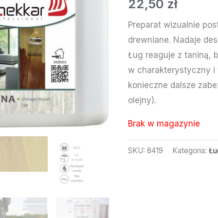
22,50
zł
Preparat wizualnie po
drewniane. Nadaje de
Ług reaguje z taniną, 
w charakterystyczny i 
konieczne dalsze zabe
olejny).
Brak w magazynie
SKU:
8419
Kategoria:
Łu