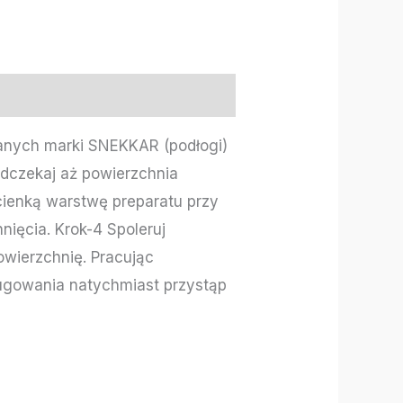
anych marki SNEKKAR (podłogi)
dczekaj aż powierzchnia
cienką warstwę preparatu przy
nięcia. Krok-4 Spoleruj
wierzchnię. Pracując
ługowania natychmiast przystąp