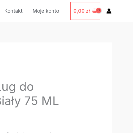
0,00
zł
Kontakt
Moje konto
Ług do
iały 75 ML