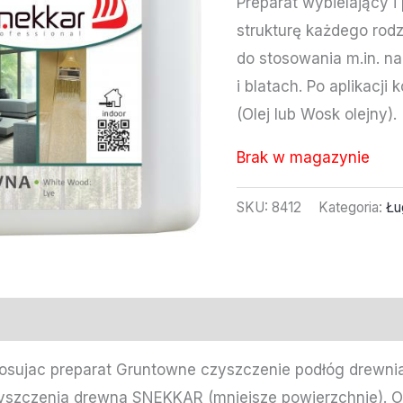
Preparat wybielający i
strukturę każdego rod
do stosowania m.in. n
i blatach. Po aplikacji
(Olej lub Wosk olejny).
Brak w magazynie
SKU:
8412
Kategoria:
Łu
tosujac preparat Gruntowne czyszczenie podłóg drewni
yszczenia drewna SNEKKAR (mniejsze powierzchnie). O