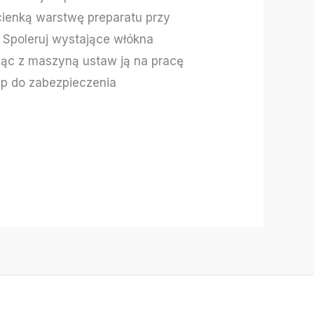
cienką warstwę preparatu przy
4 Spoleruj wystające włókna
jąc z maszyną ustaw ją na pracę
ąp do zabezpieczenia