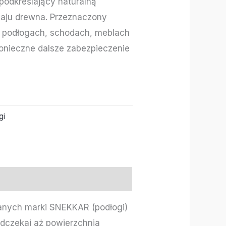
 podkreślający naturalną
zaju drewna. Przeznaczony
a podłogach, schodach, meblach
 konieczne dalsze zabezpieczenie
gi
anych marki SNEKKAR (podłogi)
dczekaj aż powierzchnia