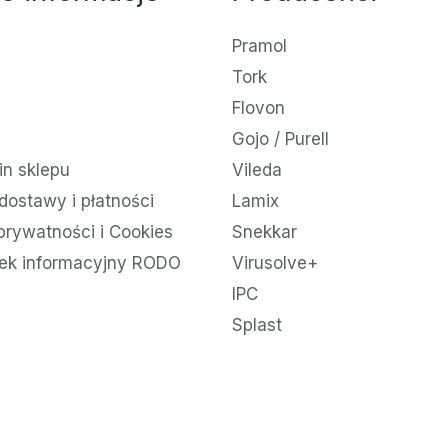
Pramol
Tork
Flovon
Gojo / Purell
n sklepu
Vileda
dostawy i płatności
Lamix
 prywatności i Cookies
Snekkar
ek informacyjny RODO
Virusolve+
IPC
Splast