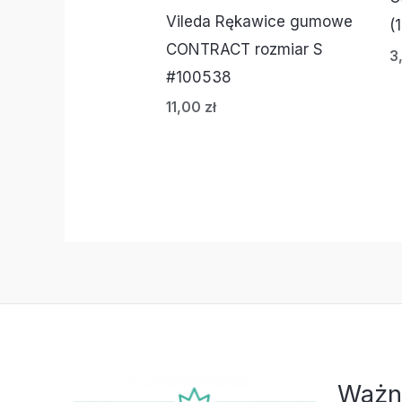
Vileda Rękawice gumowe
(
CONTRACT rozmiar S
3
#100538
11,00
zł
Ważn