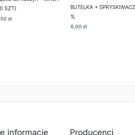
BUTELKA + SPRYSKIWAC
10 SZT)
1L
,50
zł
6,00
zł
e informacje
Producenci