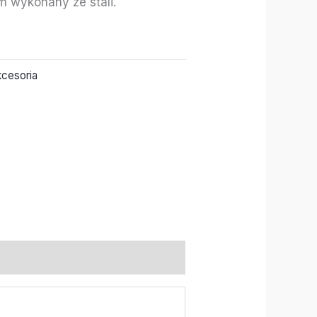
m wykonany ze stali.
cesoria