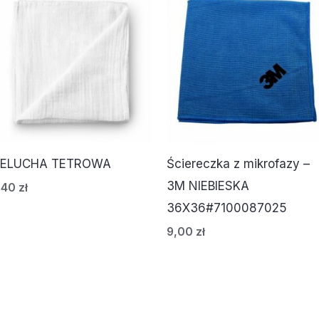
IELUCHA TETROWA
Ściereczka z mikrofazy –
3M NIEBIESKA
,40
zł
36X36#7100087025
9,00
zł