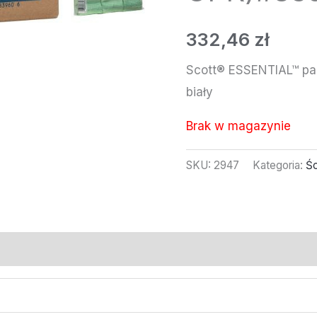
332,46
zł
Scott® ESSENTIAL™ pap
biały
Brak w magazynie
SKU:
2947
Kategoria:
Śc