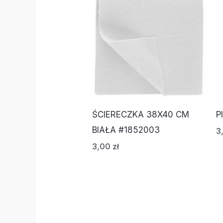
ŚCIERECZKA 38X40 CM
P
BIAŁA #1852003
3
3,00
zł