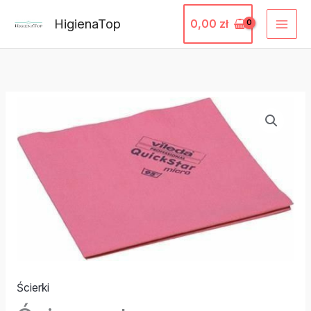
Przejdź
HigienaTop
0,00
zł
do
treści
Ścierki