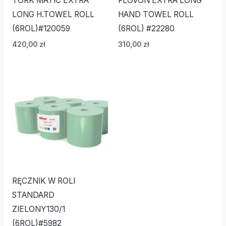
TORK MATIC EXTRA
FLOVON EXTRA LONG
LONG H.TOWEL ROLL
HAND TOWEL ROLL
(6ROL)#120059
(6ROL) #22280
420,00
zł
310,00
zł
RĘCZNIK W ROLI
STANDARD
ZIELONY130/1
(6ROL)#5982