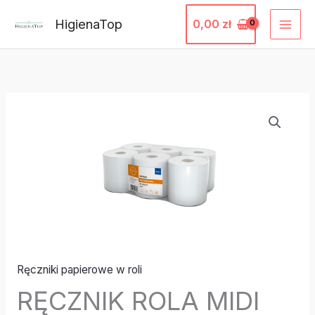
Przejdź
HigienaTop
0,00
zł
do
treści
ilość
RĘCZNIK
ROLA
MIDI
BIAŁY
COMF.
R120/2
(6ROL)#3032
Ręczniki papierowe w roli
RĘCZNIK ROLA MIDI