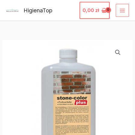
Przejdź
HigienaTop
0,00
zł
do
treści