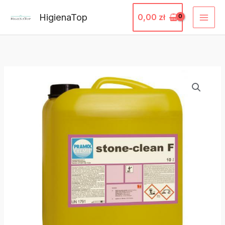
Przejdź
HigienaTop
0,00
zł
do
treści