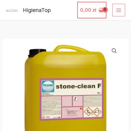
Przejdź
HigienaTop
0,00
zł
do
treści