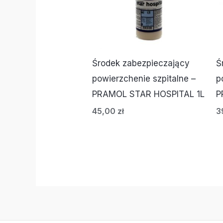
Środek zabezpieczający
Ś
powierzchenie szpitalne –
p
PRAMOL STAR HOSPITAL 1L
P
45,00
zł
3