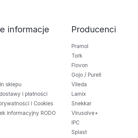
e informacje
Producenci
Pramol
Tork
Flovon
Gojo / Purell
n sklepu
Vileda
dostawy i płatności
Lamix
 prywatności i Cookies
Snekkar
ek informacyjny RODO
Virusolve+
IPC
Splast