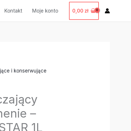
0,00
zł
Kontakt
Moje konto
jące i konserwujące
czający
enie –
STAR 1L