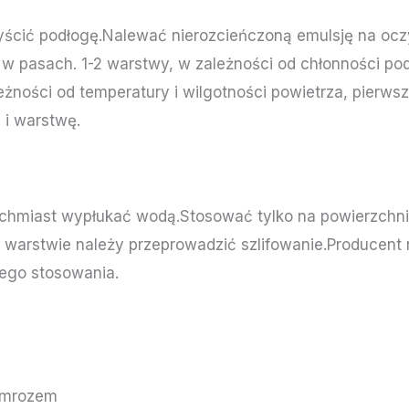
yścić podłogę.Nalewać nierozcieńczoną emulsję na ocz
w pasach. 1-2 warstwy, w zależności od chłonności po
żności od temperatury i wilgotności powietrza, pierws
 i warstwę.
tychmiast wypłukać wodą.Stosować tylko na powierzch
j warstwie należy przeprowadzić szlifowanie.Producent 
ego stosowania.
 mrozem