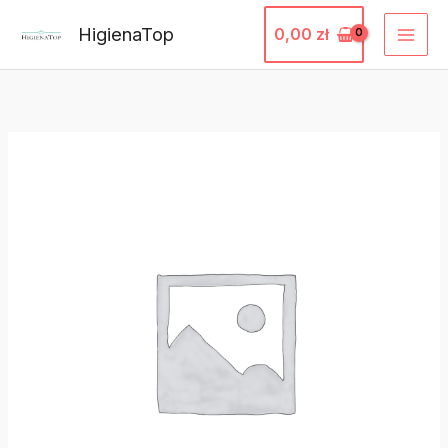
Przejdź
HigienaTop
0,00
zł
do
treści