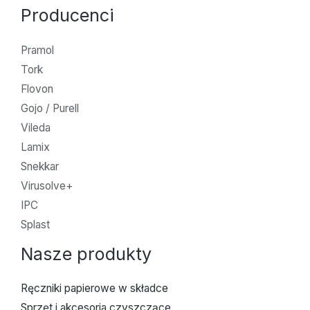
Producenci
Pramol
Tork
Flovon
Gojo / Purell
Vileda
Lamix
Snekkar
Virusolve+
IPC
Splast
Nasze produkty
Ręczniki papierowe w składce
Sprzęt i akcesoria czyszczące