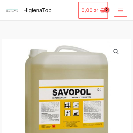
Przejdź
HigienaTop
0,00
zł
do
treści