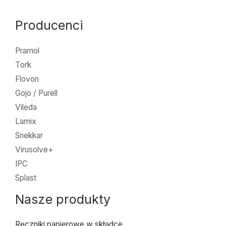
Producenci
Pramol
Tork
Flovon
Gojo / Purell
Vileda
Lamix
Snekkar
Virusolve+
IPC
Splast
Nasze produkty
Ręczniki papierowe w składce