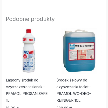
Podobne produkty
Łagodny środek do
Środek żelowy do
czyszczenia łazienek –
czyszczenia toalet –
PRAMOL PROSAN SAFE
PRAMOL WC-DEO-
1L
REINIGER 10L
18,99
zł
230,00
zł