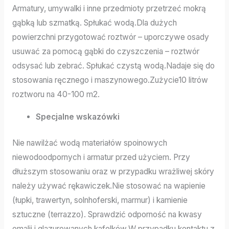
Armatury, umywalki i inne przedmioty przetrzeć mokrą
gąbką lub szmatką. Spłukać wodą.Dla dużych
powierzchni przygotować roztwór – uporczywe osady
usuwać za pomocą gąbki do czyszczenia – roztwór
odsysać lub zebrać. Spłukać czystą wodą.Nadaje się do
stosowania ręcznego i maszynowego.Zużycie10 litrów
roztworu na 40-100 m2.
Specjalne wskazówki
Nie nawilżać wodą materiałów spoinowych
niewodoodpornych i armatur przed użyciem. Przy
dłuższym stosowaniu oraz w przypadku wrażliwej skóry
należy używać rękawiczek.Nie stosować na wapienie
(łupki, trawertyn, solnhoferski, marmur) i kamienie
sztuczne (terrazzo). Sprawdzić odporność na kwasy
emalii i glazurowanych kafelków.W przypadku kontaktu z