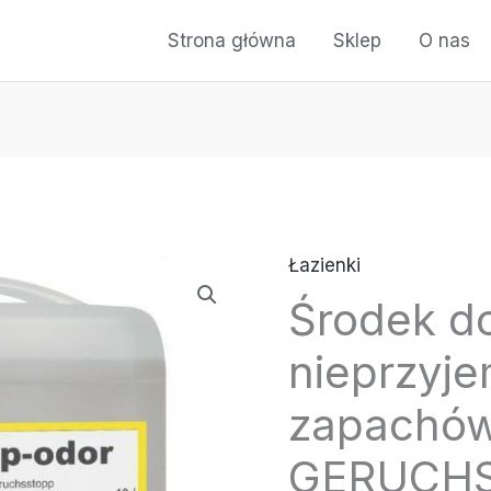
Strona główna
Sklep
O nas
Łazienki
ilość
Środek do
Środek
do
nieprzyj
neutralizacji
nieprzyjemnych
zapachó
zapachów
GERUCHS
-