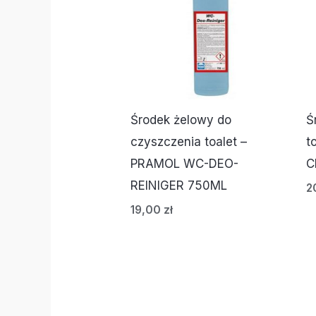
Środek żelowy do
Ś
czyszczenia toalet –
t
PRAMOL WC-DEO-
C
REINIGER 750ML
2
19,00
zł