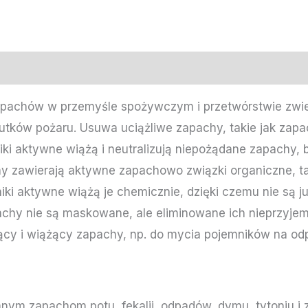
apachów w przemyśle spożywczym i przetwórstwie zwi
ków pożaru. Usuwa uciążliwe zapachy, takie jak zapac
dniki aktywne wiążą i neutralizują niepożądane zapachy
zawierają aktywne zapachowo związki organiczne, takie
ki aktywne wiążą je chemicznie, dzięki czemu nie są 
achy nie są maskowane, ale eliminowane ich nieprzyje
cy i wiążący zapachy, np. do mycia pojemników na od
nym zapachom potu, fekalii, odpadów, dymu, tytoniu i 