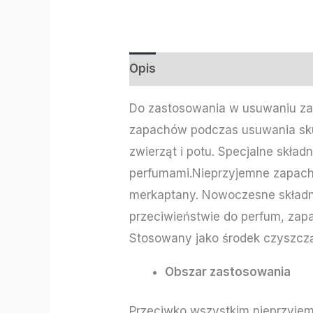
Opis
Informacje dodatkowe
Do zastosowania w usuwaniu z
zapachów podczas usuwania skut
zwierząt i potu. Specjalne skła
perfumami.Nieprzyjemne zapachy 
merkaptany. Nowoczesne składni
przeciwieństwie do perfum, zap
Stosowany jako środek czyszczą
Obszar zastosowania
Przeciwko wszystkim nieprzyjem