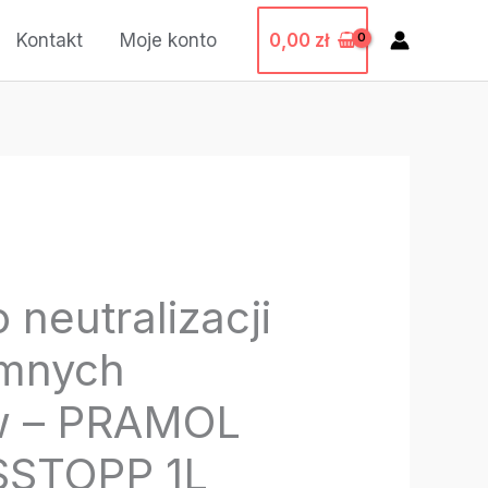
0,00
zł
Kontakt
Moje konto
 neutralizacji
emnych
w – PRAMOL
STOPP 1L