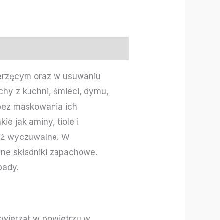
erzęcym oraz w usuwaniu
hy z kuchni, śmieci, dymu,
, bez maskowania ich
 jak aminy, tiole i
już wyczuwalne. W
mne składniki zapachowe.
pady.
zwierząt w powietrzu w