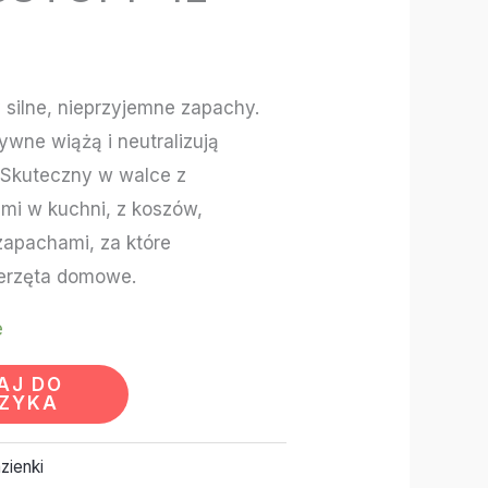
y silne, nieprzyjemne zapachy.
ywne wiążą i neutralizują
 Skuteczny w walce z
mi w kuchni, z koszów,
apachami, za które
ierzęta domowe.
e
AJ DO
ZYKA
zienki