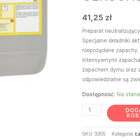
PRAMOL
GERUCHSSTOPP
41,25
zł
1L
Preparat neutralizując
Specjalne składniki akt
niepożądane zapachy.
intensywnymi zapacha
zapachem dymu oraz z
odpowiedzialne są zw
Dostępność:
Na stani
DOD
KOS
SKU:
3305
Kategoria:
Ła