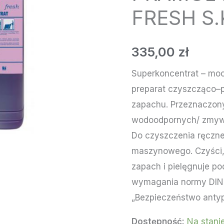
zapachu
FRESH S.
-
superkoncentrat
335,00
zł
-
PRAMOL
Superkoncentrat – mo
ECOFLOOR
preparat czyszcząco–p
FRESH
zapachu. Przeznaczon
S.KON.10L
wodoodpornych/ zmyw
KAN
Do czyszczenia ręczne
maszynowego. Czyści, 
zapach i pielęgnuje po
wymagania normy DIN 1
„Bezpieczeństwo antyp
Dostępność:
Na stani