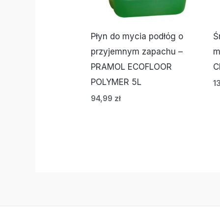
Płyn do mycia podłóg o
Ś
przyjemnym zapachu –
m
PRAMOL ECOFLOOR
C
POLYMER 5L
1
94,99
zł