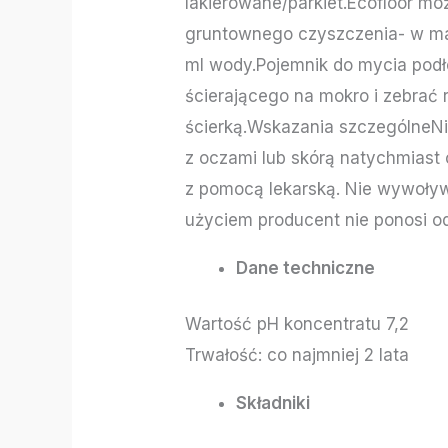
lakierowane/parkiet.Ecofloor m
gruntownego czyszczenia- w mas
ml wody.Pojemnik do mycia podł
ścierającego na mokro i zebrać
ścierką.Wskazania szczególneNi
z oczami lub skórą natychmiast 
z pomocą lekarską. Nie wywoły
użyciem producent nie ponosi o
Dane techniczne
Wartość pH koncentratu 7,2
Trwałość: co najmniej 2 lata
Składniki