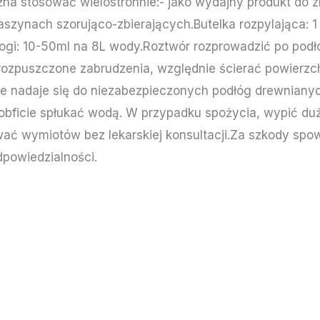
ożna stosować wielostronnie:- jako wydajny produkt do
zynach szorująco-zbierających.Butelka rozpylająca: 
ogi: 10-50ml na 8L wody.Roztwór rozprowadzić po pod
 rozpuszczone zabrudzenia, względnie ścierać powierzc
e nadaje się do niezabezpieczonych podłóg drewnianyc
obficie spłukać wodą. W przypadku spożycia, wypić duż
wać wymiotów bez lekarskiej konsultacji.Za szkody s
dpowiedzialności.