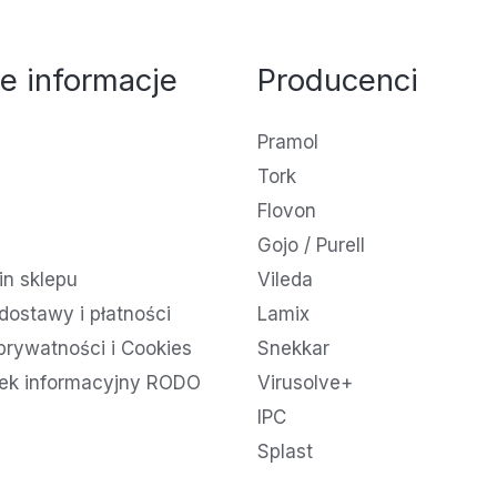
e informacje
Producenci
Pramol
Tork
Flovon
Gojo / Purell
n sklepu
Vileda
dostawy i płatności
Lamix
 prywatności i Cookies
Snekkar
ek informacyjny RODO
Virusolve+
IPC
Splast