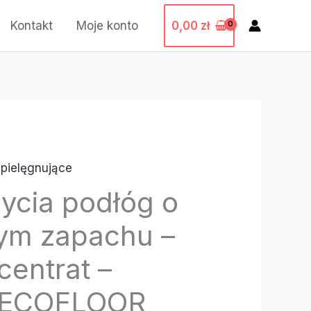
0,00
zł
Kontakt
Moje konto
pielęgnujące
ycia podłóg o
ym zapachu –
entrat –
ECOFLOOR