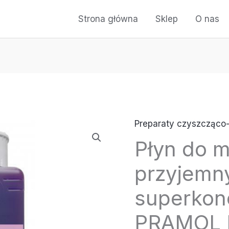
Strona główna
Sklep
O nas
Preparaty czyszcząco-
ilość
Płyn do m
Płyn
do
przyjemn
mycia
podłóg
superkonc
o
PRAMOL 
przyjemnym