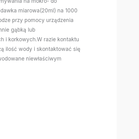
 zmywania na mokro- do
1 dawka miarowa(20ml) na 1000
łodze przy pomocy urządzenia
hnie gąbką lub
h i korkowych.W razie kontaktu
ą ilość wody i skontaktować się
powodowane niewłaściwym