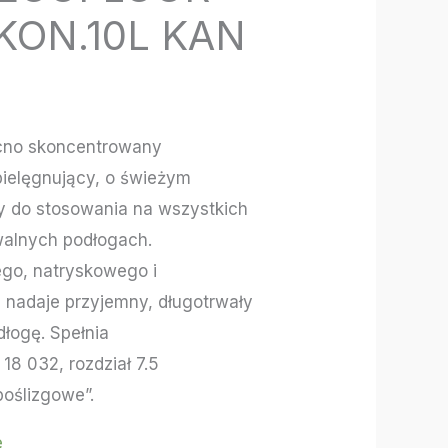
KON.10L KAN
cno skoncentrowany
ielęgnujący, o świeżym
y do stosowania na wszystkich
alnych podłogach.
go, natryskowego i
nadaje przyjemny, długotrwały
dłogę. Spełnia
8 032, rozdział 7.5
oślizgowe”.
e