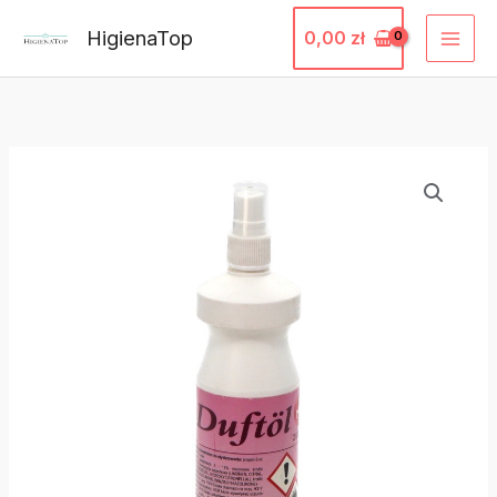
Przejdź
HigienaTop
0,00
zł
do
treści