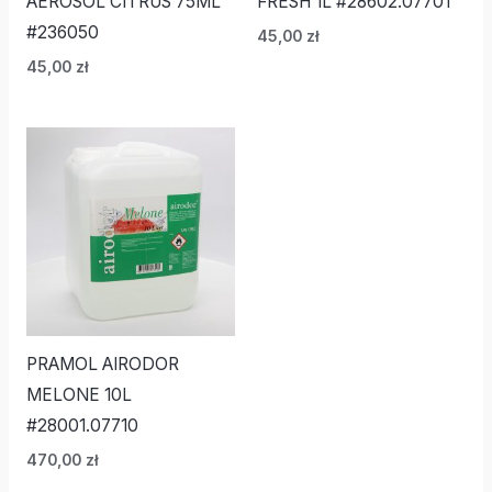
AEROSOL CITRUS 75ML
FRESH 1L #28602.07701
#236050
45,00
zł
45,00
zł
PRAMOL AIRODOR
MELONE 10L
#28001.07710
470,00
zł