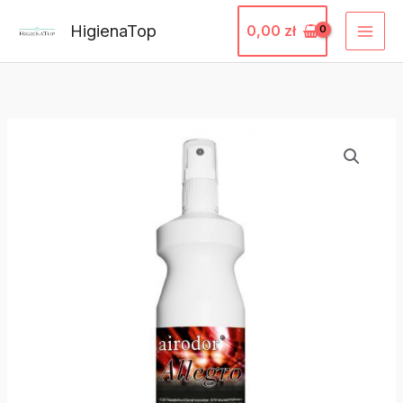
Przejdź
HigienaTop
0,00
zł
do
treści