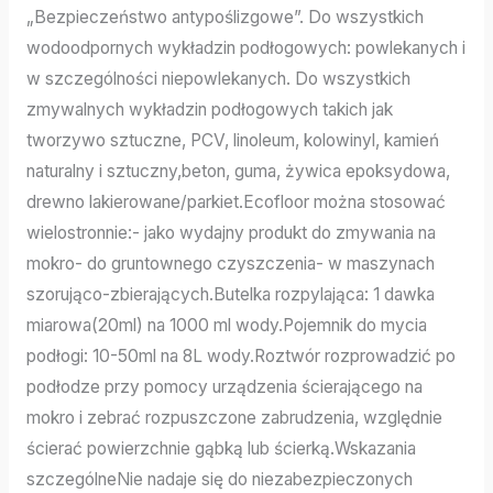
„Bezpieczeństwo antypoślizgowe”. Do wszystkich
wodoodpornych wykładzin podłogowych: powlekanych i
w szczególności niepowlekanych. Do wszystkich
zmywalnych wykładzin podłogowych takich jak
tworzywo sztuczne, PCV, linoleum, kolowinyl, kamień
naturalny i sztuczny,beton, guma, żywica epoksydowa,
drewno lakierowane/parkiet.Ecofloor można stosować
wielostronnie:- jako wydajny produkt do zmywania na
mokro- do gruntownego czyszczenia- w maszynach
szorująco-zbierających.Butelka rozpylająca: 1 dawka
miarowa(20ml) na 1000 ml wody.Pojemnik do mycia
podłogi: 10-50ml na 8L wody.Roztwór rozprowadzić po
podłodze przy pomocy urządzenia ścierającego na
mokro i zebrać rozpuszczone zabrudzenia, względnie
ścierać powierzchnie gąbką lub ścierką.Wskazania
szczególneNie nadaje się do niezabezpieczonych