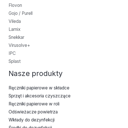
Flovon
Gojo / Purell
Vileda
Lamix
Snekkar
Virusolve+
IPC
Splast
Nasze produkty
Ręczniki papierowe w składce
Sprzęt i akcesoria czyszczące
Ręczniki papierowe w roli
Odświeżacze powietrza
Wkłady do dezynfekcji
Środki do dezynfekcji