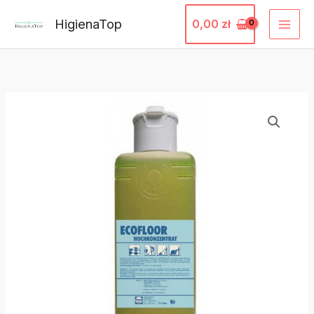
Przejdź
HigienaTop
0,00
zł
do
treści