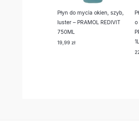
Płyn do mycia okien, szyb,
P
luster – PRAMOL REDIVIT
o
750ML
P
1
19,99
zł
2