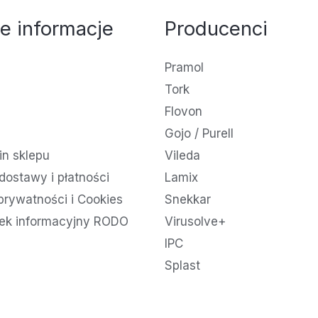
e informacje
Producenci
Pramol
Tork
Flovon
Gojo / Purell
n sklepu
Vileda
dostawy i płatności
Lamix
 prywatności i Cookies
Snekkar
ek informacyjny RODO
Virusolve+
IPC
Splast