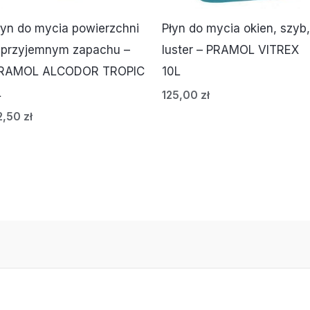
łyn do mycia powierzchni
Płyn do mycia okien, szyb,
 przyjemnym zapachu –
luster – PRAMOL VITREX
RAMOL ALCODOR TROPIC
10L
L
125,00
zł
2,50
zł