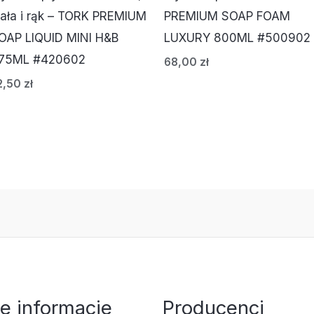
iała i rąk – TORK PREMIUM
PREMIUM SOAP FOAM
OAP LIQUID MINI H&B
LUXURY 800ML #500902
75ML #420602
68,00
zł
2,50
zł
e informacje
Producenci