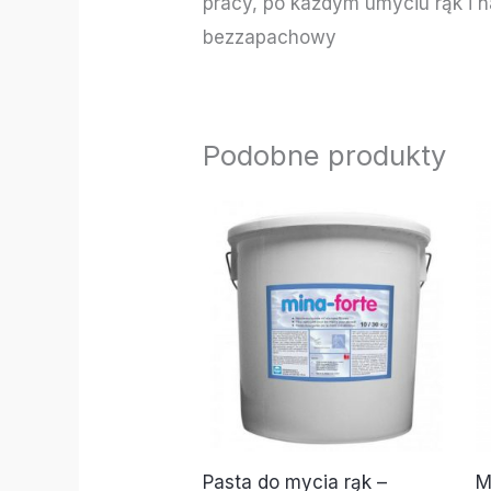
pracy, po każdym umyciu rąk i n
bezzapachowy
Podobne produkty
Pasta do mycia rąk –
M