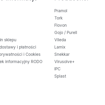
Pramol
Tork
Flovon
Gojo / Purell
n sklepu
Vileda
dostawy i płatności
Lamix
 prywatności i Cookies
Snekkar
ek informacyjny RODO
Virusolve+
IPC
Splast