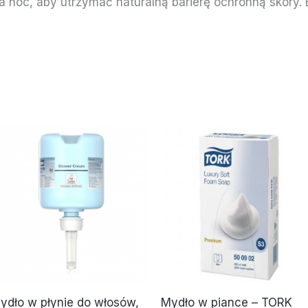
a noc, aby utrzymać naturalną barierę ochronną skóry. 
ydło w płynie do włosów,
Mydło w piance – TORK