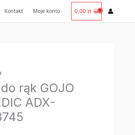
0,00
zł
Kontakt
Moje konto
w
do rąk GOJO
DIC ADX-
8745