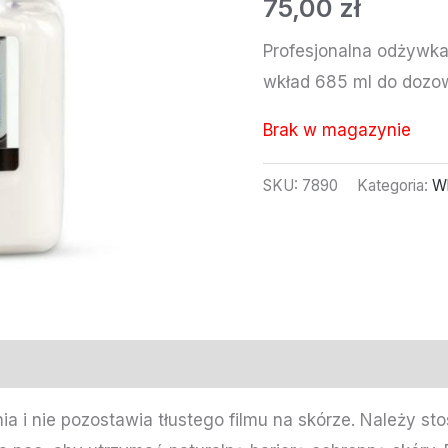
75,00
zł
Profesjonalna odżywk
wkład 685 ml do dozo
Brak w magazynie
SKU:
7890
Kategoria:
W
nia i nie pozostawia tłustego filmu na skórze. Należy 