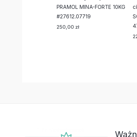
PRAMOL MINA-FORTE 10KG
c
#27612.07719
S
4
250,00
zł
2
Ważn