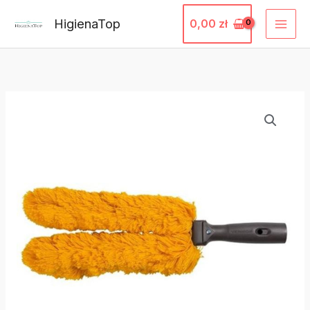
Przejdź
HigienaTop
0,00
zł
do
treści