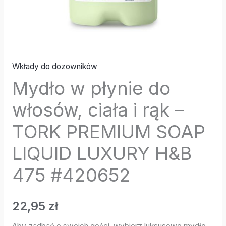
Wkłady do dozowników
Mydło w płynie do
włosów, ciała i rąk –
TORK PREMIUM SOAP
LIQUID LUXURY H&B
475 #420652
22,95
zł