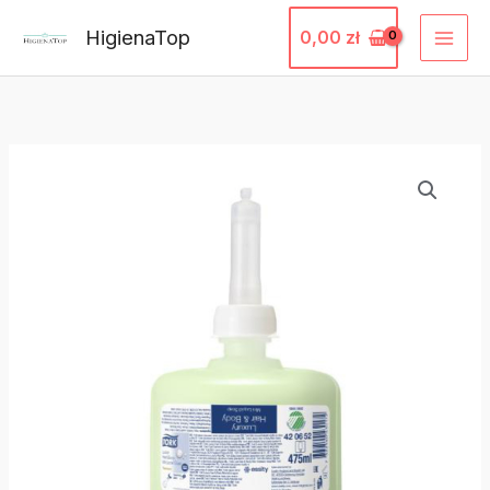
Przejdź
HigienaTop
0,00
zł
do
treści