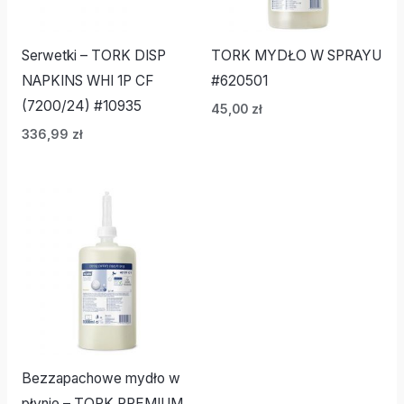
Serwetki – TORK DISP
TORK MYDŁO W SPRAYU
NAPKINS WHI 1P CF
#620501
(7200/24) #10935
45,00
zł
336,99
zł
Bezzapachowe mydło w
płynie – TORK PREMIUM