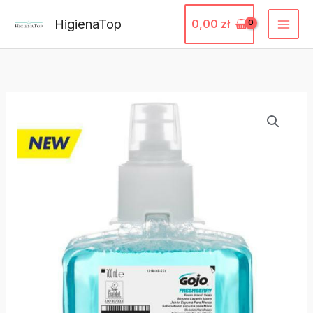
Przejdź
HigienaTop
0,00
zł
do
treści