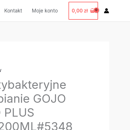
0,00
zł
Kontakt
Moje konto
w
tybakteryjne
 pianie GOJO
D PLUS
1200ML#5348