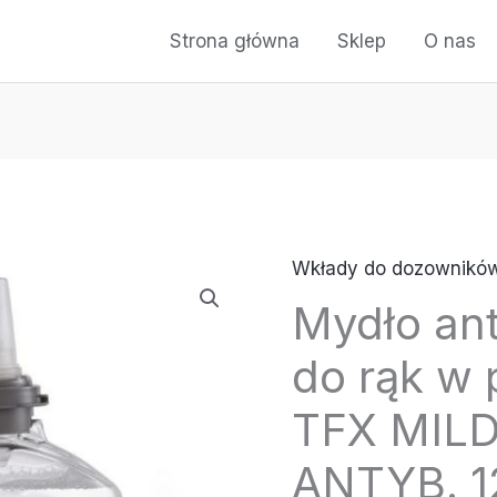
Strona główna
Sklep
O nas
Wkłady do dozownikó
Mydło an
do rąk w
TFX MIL
ANTYB. 