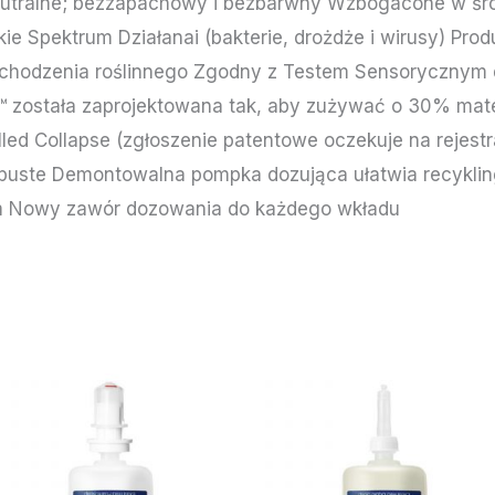
neutralne; bezzapachowy i bezbarwny Wzbogacone w śro
e Spektrum Działanai (bakterie, drożdże i wirusy) Prod
ochodzenia roślinnego Zgodny z Testem Sensorycznym 
została zaprojektowana tak, aby zużywać o 30% mater
ed Collapse (zgłoszenie patentowe oczekuje na rejestr
 puste Demontowalna pompka dozująca ułatwia recykl
 Nowy zawór dozowania do każdego wkładu