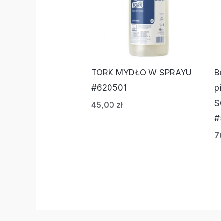
TORK MYDŁO W SPRAYU
B
#620501
p
S
45,00
zł
#
7