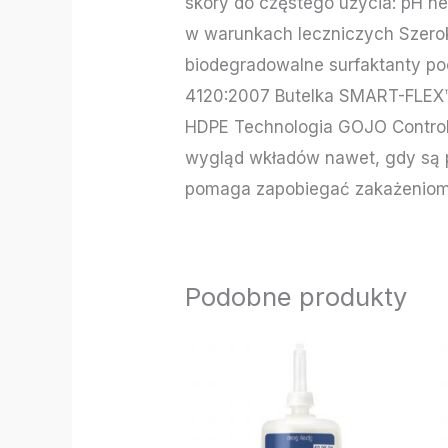
skóry do częstego użycia: pH 
w warunkach leczniczych Szeroki
biodegradowalne surfaktanty p
4120:2007 Butelka SMART-FLEX™ 
HDPE Technologia GOJO Controll
wygląd wkładów nawet, gdy są
pomaga zapobiegać zakażeniom
Podobne produkty