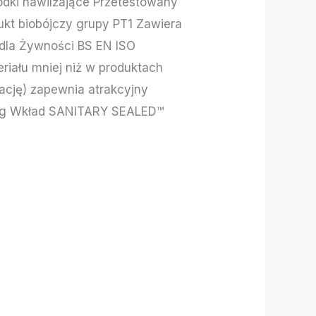
dki nawilżające Przetestowany
ukt biobójczy grupy PT1 Zawiera
dla Żywności BS EN ISO
iału mniej niż w produktach
ację) zapewnia atrakcyjny
ing Wkład SANITARY SEALED™