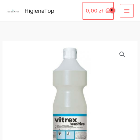
Przejdź
HigienaTop
0,00
zł
do
treści