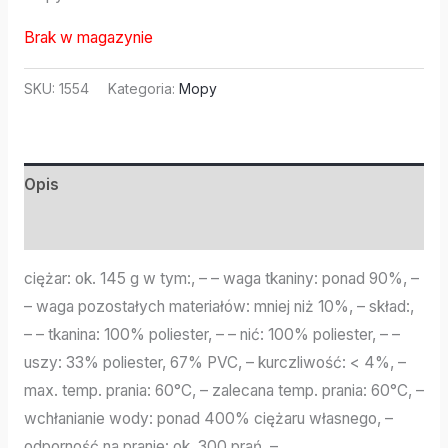
Brak w magazynie
SKU:
1554
Kategoria:
Mopy
Opis
Informacje dodatkowe
ciężar: ok. 145 g w tym:, – – waga tkaniny: ponad 90%, –
– waga pozostałych materiałów: mniej niż 10%, – skład:,
– – tkanina: 100% poliester, – – nić: 100% poliester, – –
uszy: 33% poliester, 67% PVC, – kurczliwość: < 4%, –
max. temp. prania: 60°C, – zalecana temp. prania: 60°C, –
wchłanianie wody: ponad 400% ciężaru własnego, –
odporność na pranie: ok. 300 prań, –