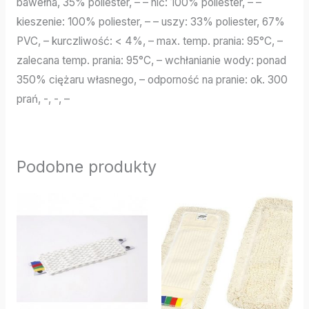
bawełna, 35% poliester, – – nić: 100% poliester, – –
kieszenie: 100% poliester, – – uszy: 33% poliester, 67%
PVC, – kurczliwość: < 4%, – max. temp. prania: 95°C, –
zalecana temp. prania: 95°C, – wchłanianie wody: ponad
350% ciężaru własnego, – odporność na pranie: ok. 300
prań, -, -, –
Podobne produkty