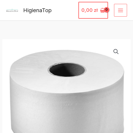
Przejdź
HigienaTop
0,00
zł
do
treści