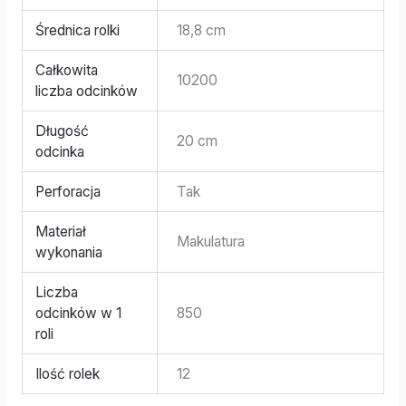
Średnica rolki
18,8 cm
Całkowita
10200
liczba odcinków
Długość
20 cm
odcinka
Perforacja
Tak
Materiał
Makulatura
wykonania
Liczba
odcinków w 1
850
roli
Ilość rolek
12