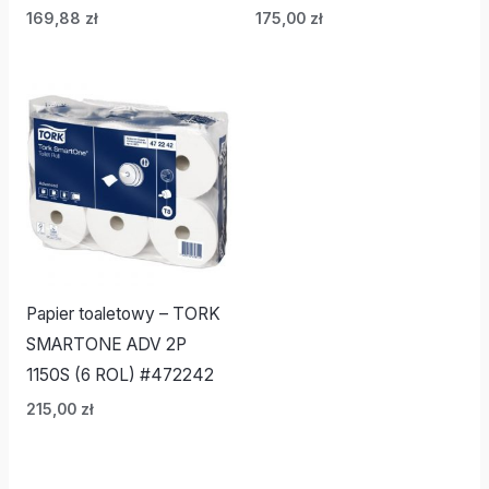
169,88
zł
175,00
zł
Papier toaletowy – TORK
SMARTONE ADV 2P
1150S (6 ROL) #472242
215,00
zł