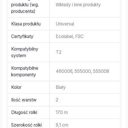
produktu (wg.
Wkłady i inne produkty
producenta)
Klasa produktu
Universal
Certyfikaty
Ecolabel, FSC
Kompatybilny
T2
system
Kompatybilne
460006, 555000, 555008
komponenty
Kolor
Biały
Ilość warstw
2
Długość rolki
170 m
Szerokość rolki
9,1 cm