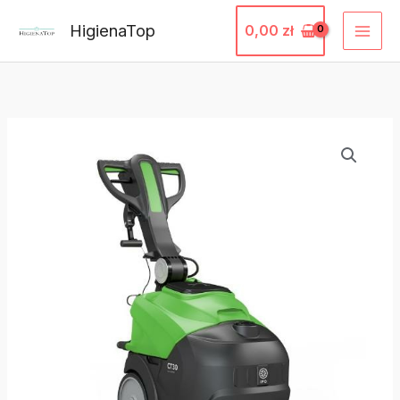
Przejdź
HigienaTop
0,00
zł
do
treści