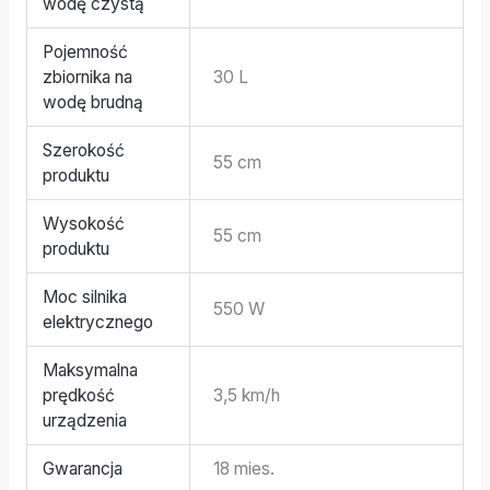
wodę czystą
Pojemność
zbiornika na
30 L
wodę brudną
Szerokość
55 cm
produktu
Wysokość
55 cm
produktu
Moc silnika
550 W
elektrycznego
Maksymalna
prędkość
3,5 km/h
urządzenia
Gwarancja
18 mies.