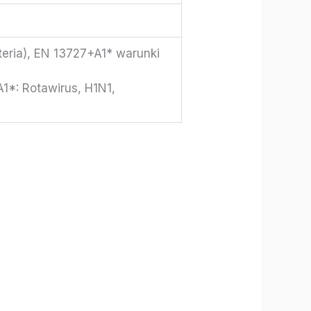
teria), EN 13727+A1* warunki
1*: Rotawirus, H1N1,