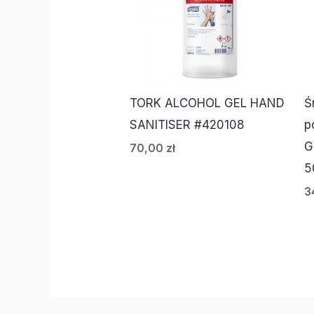
TORK ALCOHOL GEL HAND
Ś
SANITISER #420108
p
G
70,00
zł
5
3