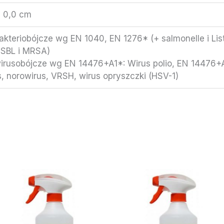
× 0,0 cm
bakteriobójcze wg EN 1040, EN 1276* (+ salmonelle i Lis
 ESBL i MRSA)
wirusobójcze wg EN 14476+A1*: Wirus polio, EN 14476+A
, norowirus, VRSH, wirus opryszczki (HSV-1)