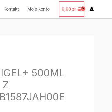
0,00
zł
Kontakt
Moje konto
TIGEL+ 500ML
 Z
B1587JAH00E